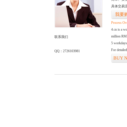
具体交易
我要
Process Ov
4.cn is a w
million RMB
联系我们
5 workdays
For detaile
QQ：2726103981
BUY 