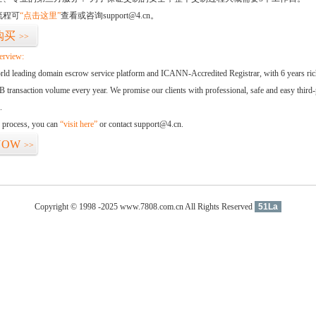
流程可
“点击这里”
查看或咨询support@4.cn。
购买
>>
erview:
orld leading domain escrow service platform and ICANN-Accredited Registrar, with 6 years ri
 transaction volume every year. We promise our clients with professional, safe and easy third-
.
d process, you can
“visit here”
or contact support@4.cn.
NOW
>>
Copyright © 1998 -2025 www.7808.com.cn All Rights Reserved
51La