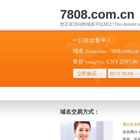
7808.com.cn
您正在访问的域名可以转让!This domain name i
一口价出售中！
域名
7808.com.cn
Domain Name:
售价
CNY 2597.00
Listing Price:
立即购买
BUY NOW
>>
>>
域名交易方式：
通过金名网(
金名网(4
简单、安